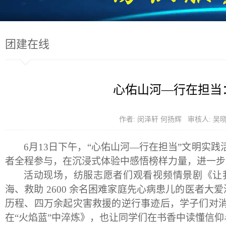
团建在线
心佑山河—行在担当
作者: 闵泽轩 何扬辉 审核人: 
6
月
13
日下午，“心佑山河—行在担当”文明实
者全程参与，在沉浸式体验中感悟榜样力量，进一步
活动现场，纺服志愿者们观看视频情景剧《让
海、救助
2600
余名困难家庭先心病患儿的医者大爱
历程、四万余起灾害救援的逆行事迹后，学子们对
在“火焰蓝”中淬炼》，也让同学们在书香中读懂信