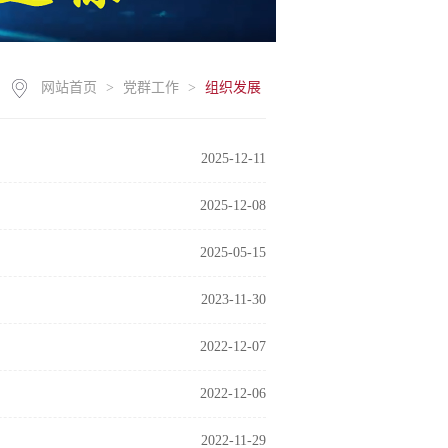
网站首页
>
党群工作
>
组织发展
2025-12-11
2025-12-08
2025-05-15
2023-11-30
2022-12-07
2022-12-06
2022-11-29