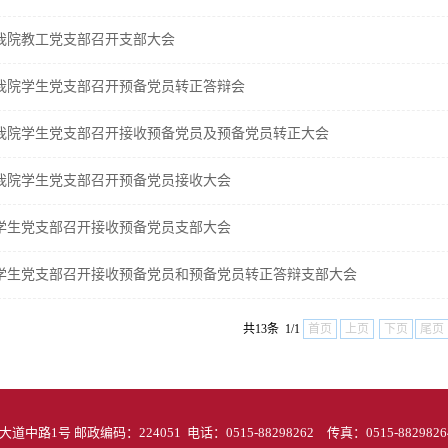
我院教工党支部召开支部大会
我院学生党支部召开预备党员转正答辩会
我院学生党支部召开接收预备党员及预备党员转正大会
我院学生党支部召开预备党员接收大会
学生党支部召开接收预备党员支部大会
学生党支部召开接收预备党员和预备党员转正答辩支部大会
共13条 1/1
首页
上页
下页
尾页
号 邮政编码：224051 电话：0515-88298262 传真：0515-88298264 E-