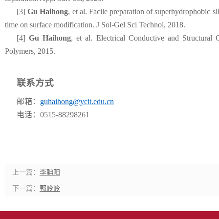
[3]
Gu Haihong
, et al. Facile preparation of superhydrophobic s
time on surface modification. J Sol-Gel Sci Technol, 2018.
[4]
Gu Haihong
, et al. Electrical Conductive and Structura
Polymers, 2015.
联系方式
邮箱：
guhaihong@ycit.edu.cn
电话：
0515-88298261
上一篇：
李聃阳
下一篇：
郭岭岭